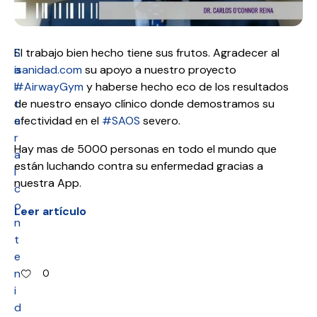
S
El trabajo bien hecho tiene sus frutos. Agradecer al
a
isanidad.com
su apoyo a nuestro proyecto
l
#AirwayGym
y haberse hecho eco de los resultados
t
de nuestro ensayo clínico donde demostramos su
a
efectividad en el
#SAOS
severo.
r
Hay mas de 5000 personas en todo el mundo que
a
están luchando contra su enfermedad gracias a
l
nuestra App.
c
o
Leer artículo
n
t
e
n
0
i
d