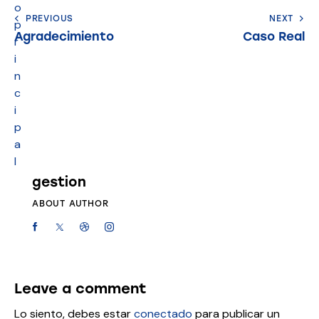
o
PREVIOUS
NEXT
p
Agradecimiento
Caso Real
r
i
n
c
i
p
a
l
gestion
ABOUT AUTHOR
Leave a comment
Lo siento, debes estar
conectado
para publicar un