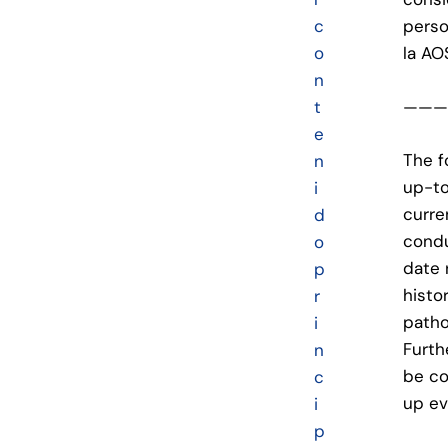
c
perso
o
la AO
n
——
t
e
The f
n
up-to
i
curre
d
condu
o
date 
p
histo
r
patho
i
Furth
n
be co
c
up ev
i
p