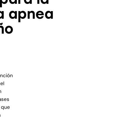
la apnea
ño
ención
el
n
bases
e que
a