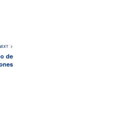
NEXT
go de
ones