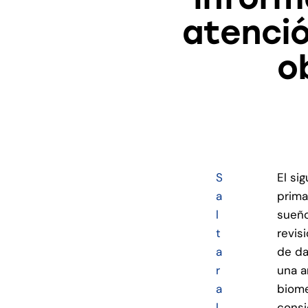
atenció
o
S
El si
a
prima
l
sueño
t
revis
a
de da
r
una a
a
biome
l
consi