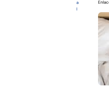
Enlac
a
l