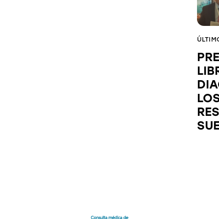
ÚLTIM
PR
LIB
DI
LO
RES
SU