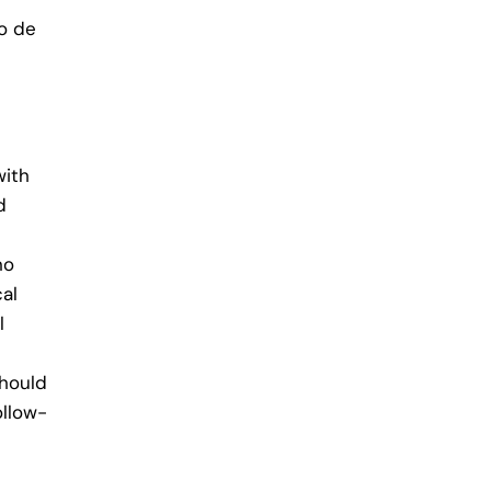
to de
with
d
no
al
l
should
ollow-