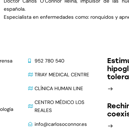
Doctor Carlos O’Connor Reina, impulsor de las nuev
española.
Especialista en enfermedades como: ronquidos y apnea 
Contacto
Última
Estimu
prensa
952 780 540
hipog
s
TRIAY MEDICAL CENTRE
toler
CLÍNICA HUMAN LINE
CENTRO MÉDICO LOS
Rechi
ología
REALES
coexis
info@carlosoconnor.es