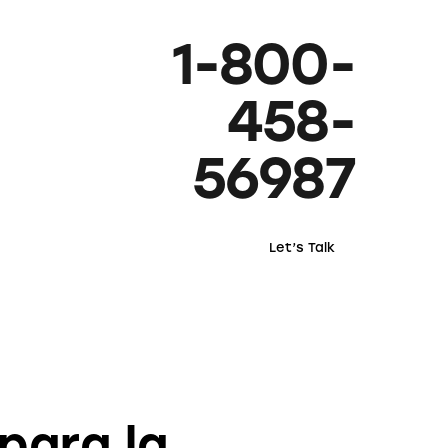
1-800-
458-
56987
Let’s Talk
AVANCES
para la