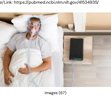
e/Link: https://pubmed.ncbi.nlm.nih.gov/41534935/
images (67)