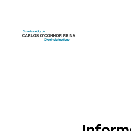
APNEA 
Inform