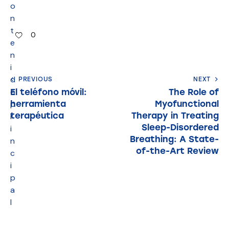
o
n
t
0
e
n
i
d
PREVIOUS
NEXT
o
El teléfono móvil:
The Role of
herramienta
Myofunctional
p
terapéutica
Therapy in Treating
r
Sleep-Disordered
i
Breathing: A State-
n
of-the-Art Review
c
i
p
a
l