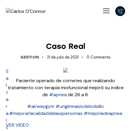
ÚLTIMOS AVANCES
Caso Real
21 de julio de 2021
0
Comments
GESTION
S
a
Paciente operado de cornetes que realizando
l
tratamiento con terapia miofuncional mejoró su indice
t
de
#apnea
de 26 a 8.
a
r
#airwaygym
#ungimnasiodebolsillo
a
#mejorarlacalidaddelasspersonas
#mejoriadeapnea
l
VER VIDEO
c