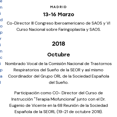
e
n
MADRID
i
13-16 Marzo
d
Co-Director III Congreso Iberoamericano de SAOS y VI
o
Curso Nacional sobre Faringoplastia y SAOS.
p
r
2018
i
n
Octubre
c
Nombrado Vocal de la Comisión Nacional de Trastornos
i
Respiratorios del Sueño de la SEOR y así mismo
p
Coordinador del Grupo ORL de la Sociedad Española
a
del Sueño.
l
Participación como CO- Director del Curso de
Instrucción "Terapia Miofuncional" junto con el Dr.
Eugenio de Vicente en la 68 Reunión de la Sociedad
Española de la SEORL (19-21 de octubre 2018).