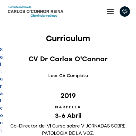
Currículum
S
a
CV Dr Carlos O'Connor
l
t
Leer CV Completo
a
r
a
2019
l
MARBELLA
c
3-6 Abril
o
n
Co-Director del VI Curso sobre V JORNADAS SOBRE
t
PATOLOGIA DE LA VOZ.