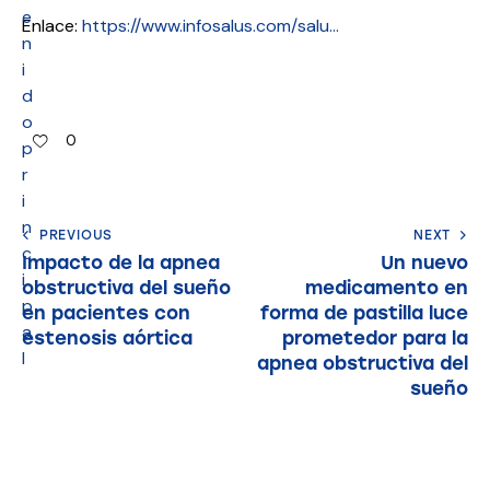
e
Enlace:
https://www.infosalus.com/salu…
n
i
d
o
0
p
r
i
n
PREVIOUS
NEXT
c
Impacto de la apnea
Un nuevo
i
obstructiva del sueño
medicamento en
p
en pacientes con
forma de pastilla luce
a
estenosis aórtica
prometedor para la
l
apnea obstructiva del
sueño