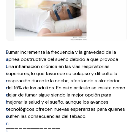
S
Fumar incrementa la frecuencia y la gravedad de la
a
apnea obstructiva del sueño debido a que provoca
l
una inflamación crónica en las vías respiratorias
t
superiores, lo que favorece su colapso y dificulta la
a
respiración durante la noche, afectando a alrededor
r
del 15% de los adultos. En este artículo se insiste como
a
dejar de fumar sigue siendo la mejor opción para
l
mejorar la salud y el sueño, aunque los avances
c
tecnológicos ofrecen nuevas esperanzas para quienes
o
sufren las consecuencias del tabaco.
n
—————————————
t