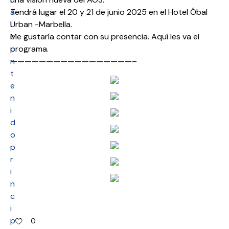
a
Tendrá lugar el 20 y 21 de junio 2025 en el Hotel Óbal
l
Urban -Marbella.
c
Me gustaría contar con su presencia. Aquí les va el
o
programa.
n
—————————————————–
t
e
n
i
d
o
p
r
i
n
c
i
p
0