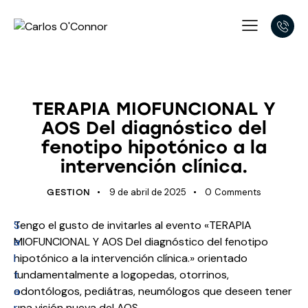
APNEA OBSTRUCTIVA DEL SUEÑO
TERAPIA MIOFUNCIONAL Y
AOS Del diagnóstico del
fenotipo hipotónico a la
intervención clínica.
9 de abril de 2025
0
Comments
GESTION
S
Tengo el gusto de invitarles al evento «TERAPIA
a
MIOFUNCIONAL Y AOS Del diagnóstico del fenotipo
l
hipotónico a la intervención clínica.» orientado
t
fundamentalmente a logopedas, otorrinos,
a
odontólogos, pediátras, neumólogos que deseen tener
r
una visión nueva del AOS.