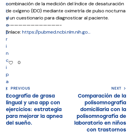
n
combinación de la medición del índice de desaturación
i
de oxígeno (IDO) mediante oximetría de pulso nocturna
d
y un cuestionario para diagnosticar al paciente.
o
—————————————-
p
Enlace:
https://pubmed.ncbi.nlm.nih.go…
r
i
n
c
0
i
p
a
l
PREVIOUS
NEXT
Ecografía de grasa
Comparación de la
lingual y una app con
polisomnografía
ejercicios: estrategia
domiciliaria con la
para mejorar la apnea
polisomnografía de
del sueño.
laboratorio en niños
con trastornos