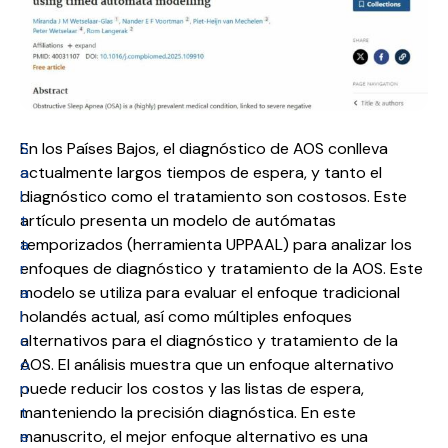
S
En los Países Bajos, el diagnóstico de AOS conlleva
a
actualmente largos tiempos de espera, y tanto el
l
diagnóstico como el tratamiento son costosos. Este
t
artículo presenta un modelo de autómatas
a
temporizados (herramienta UPPAAL) para analizar los
r
enfoques de diagnóstico y tratamiento de la AOS. Este
a
modelo se utiliza para evaluar el enfoque tradicional
l
holandés actual, así como múltiples enfoques
c
alternativos para el diagnóstico y tratamiento de la
o
AOS. El análisis muestra que un enfoque alternativo
n
puede reducir los costos y las listas de espera,
t
manteniendo la precisión diagnóstica. En este
e
manuscrito, el mejor enfoque alternativo es una