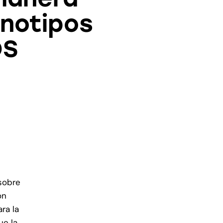
enotipos
OS
sobre
on
ra la
ue la