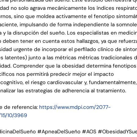
dad no solo agrava mecánicamente los índices respirato
rnos, sino que moldea activamente el fenotipo sintomá
aciente, impulsando de forma independiente la somnole
a y la disrupción del sueño. Los especialistas en medici
 deben tener en cuenta estos hallazgos, ya que refuerz
idad urgente de incorporar el perfilado clínico de sínt
es latentes) junto a las métricas métricas tradicionales 
idad. Comprender que la obesidad determina fenotipos
íficos nos permitirá predecir mejor el impacto
cognitivo, el riesgo cardiovascular y, fundamentalmente,
nalizar las estrategias de adherencia al tratamiento.
e de referencia:
https://www.mdpi.com/2077-
/15/10/3969
icinaDelSueño #ApneaDelSueño #AOS #ObesidadYSu