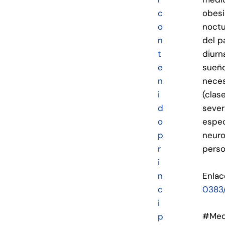
c
obesi
o
noctu
n
del p
t
diurn
e
sueño
n
neces
i
(clas
d
sever
o
espec
p
neuro
r
perso
i
Enlac
n
0383
c
i
#Med
p