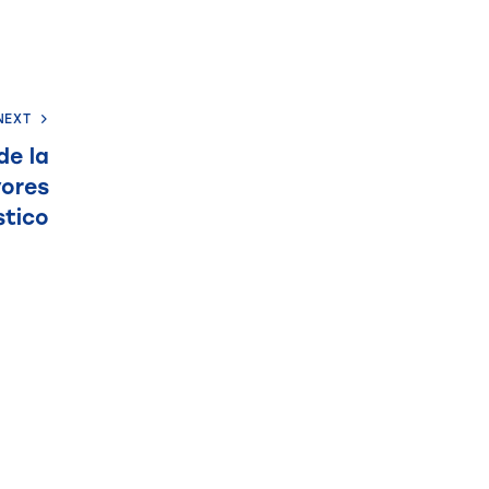
NEXT
de la
yores
stico