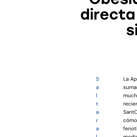
directa
s
S
La Ap
a
sumam
l
mucho
t
recie
a
SantO
r
cómo 
a
fenot
l
medic