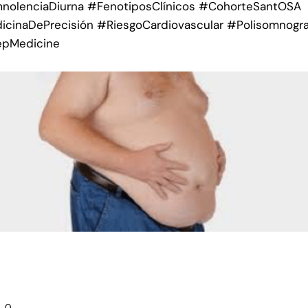
nolenciaDiurna #FenotiposClínicos #CohorteSantOSA
cinaDePrecisión #RiesgoCardiovascular #Polisomnogra
epMedicine
0