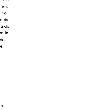
rios
tico
ncia
na del
an la
omas
de
ero