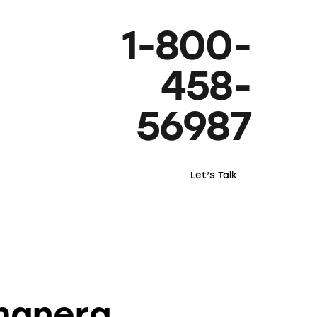
1-800-
458-
56987
Let’s Talk
manera