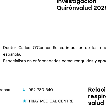
Investigación
Quirónsalud 202
Doctor Carlos O’Connor Reina, impulsor de las nuev
española.
Especialista en enfermedades como: ronquidos y apnea 
Contacto
Última
Relaci
prensa
952 780 540
respir
s
TRIAY MEDICAL CENTRE
salud