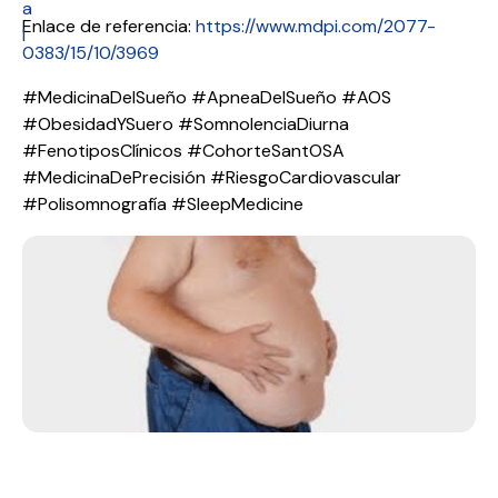
a
Enlace de referencia:
https://www.mdpi.com/2077-
l
0383/15/10/3969
#MedicinaDelSueño #ApneaDelSueño #AOS
#ObesidadYSuero #SomnolenciaDiurna
#FenotiposClínicos #CohorteSantOSA
#MedicinaDePrecisión #RiesgoCardiovascular
#Polisomnografía #SleepMedicine