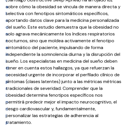
a
sobre cómo la obesidad se vincula de manera directa y
l
selectiva con fenotipos sintomáticos específicos,
c
aportando datos clave para la medicina personalizada
o
del sueño. Este estudio demuestra que la obesidad no
n
solo agrava mecánicamente los índices respiratorios
t
nocturnos, sino que moldea activamente el fenotipo
e
sintomático del paciente, impulsando de forma
n
independiente la somnolencia diurna y la disrupción del
i
sueño. Los especialistas en medicina del sueño deben
d
tener en cuenta estos hallazgos, ya que refuerzan la
o
necesidad urgente de incorporar el perfilado clínico de
p
síntomas (clases latentes) junto a las métricas métricas
r
tradicionales de severidad. Comprender que la
i
obesidad determina fenotipos específicos nos
n
permitirá predecir mejor el impacto neurocognitivo, el
c
riesgo cardiovascular y, fundamentalmente,
i
personalizar las estrategias de adherencia al
p
tratamiento.