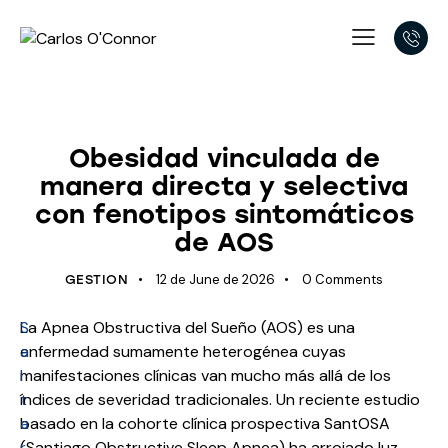
UNCATEGORIZED
Obesidad vinculada de
manera directa y selectiva
con fenotipos sintomáticos
de AOS
12 de June de 2026
0
Comments
GESTION
S
La Apnea Obstructiva del Sueño (AOS) es una
a
enfermedad sumamente heterogénea cuyas
l
manifestaciones clínicas van mucho más allá de los
t
índices de severidad tradicionales. Un reciente estudio
a
basado en la cohorte clínica prospectiva SantOSA
r
(Santiago Obstructive Sleep Apnea) ha arrojado luz