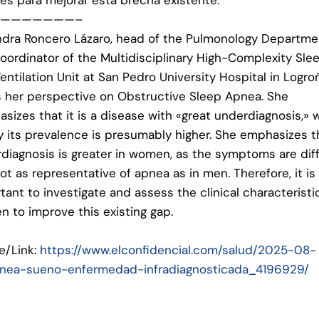
———————–
ndra Roncero Lázaro, head of the Pulmonology Departme
oordinator of the Multidisciplinary High-Complexity Sle
entilation Unit at San Pedro University Hospital in Logro
s her perspective on Obstructive Sleep Apnea. She
sizes that it is a disease with «great underdiagnosis,» 
y its prevalence is presumably higher. She emphasizes t
diagnosis is greater in women, as the symptoms are dif
ot as representative of apnea as in men. Therefore, it is
tant to investigate and assess the clinical characteristi
 to improve this existing gap.
e/Link:
https://www.elconfidencial.com/salud/2025-08-
pnea-sueno-enfermedad-infradiagnosticada_4196929/