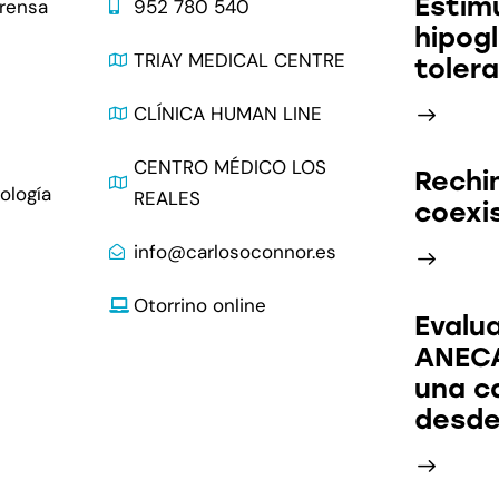
Estimu
prensa
952 780 540
hipog
s
TRIAY MEDICAL CENTRE
toler
CLÍNICA HUMAN LINE
CENTRO MÉDICO LOS
Rechi
ología
REALES
coexis
info@carlosoconnor.es
Otorrino online
Evalua
ANECA
una c
desde