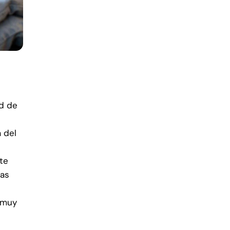
ad de
 del
te
las
 muy
s