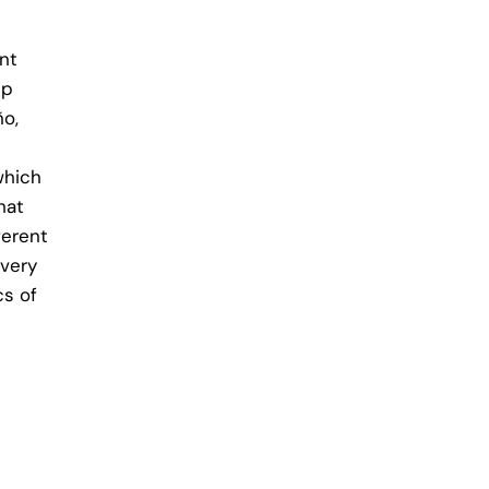
nt
ep
ño,
which
hat
ferent
 very
cs of