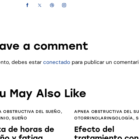
ave a comment
ento, debes estar
conectado
para publicar un comentari
u May Also Like
 OBSTRUCTIVA DEL SUEÑO
,
APNEA OBSTRUCTIVA DEL S
MNIO
,
SUEÑO
OTORRINOLARINGOLOGÍA
,
S
ta de horas de
Efecto del
ño y fatiga
tratamiento con