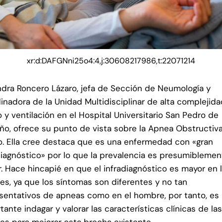
xr:d:DAFGNni25o4:4,j:30608217986,t:22071214
ndra Roncero Lázaro, jefa de Sección de Neumología y
inadora de la Unidad Multidisciplinar de alta complejid
 y ventilación en el Hospital Universitario San Pedro de
ño, ofrece su punto de vista sobre la Apnea Obstructiva
. Ella cree destaca que es una enfermedad con «gran
diagnóstico» por lo que la prevalencia es presumiblemen
. Hace hincapié en que el infradiagnóstico es mayor en 
es, ya que los síntomas son diferentes y no tan
sentativos de apneas como en el hombre, por tanto, es
tante indagar y valorar las características clínicas de la
es para mejorar esta brecha existente.