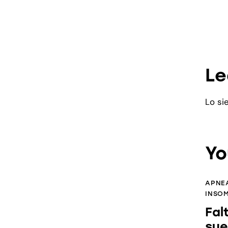
Le
Lo si
Yo
APNEA
INSO
Fal
sue