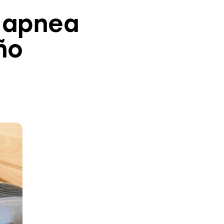
 apnea
ño