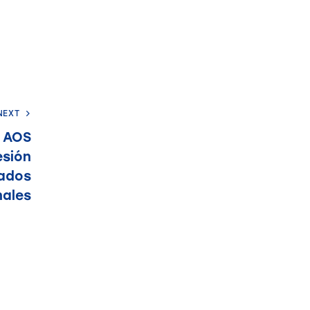
NEXT
a AOS
esión
tados
nales