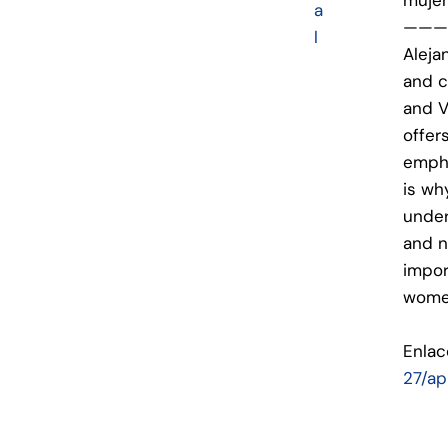
a
———
l
Aleja
and c
and V
offer
empha
is wh
under
and n
impor
women
Enlac
27/a