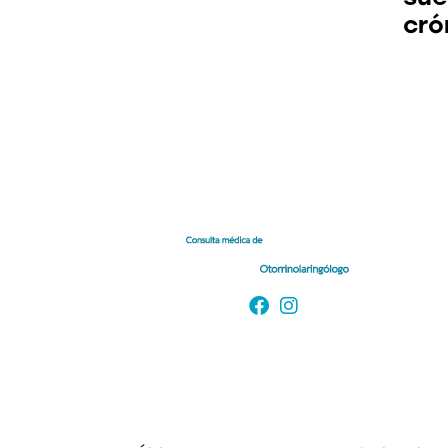
cró
Enlaces de interés