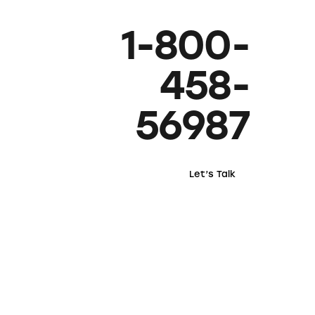
1-800-
458-
56987
Let’s Talk