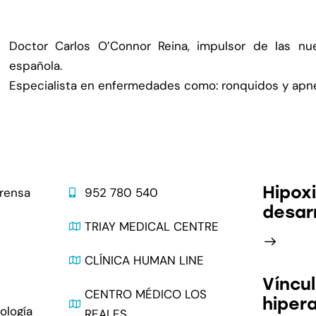
Doctor Carlos O’Connor Reina, impulsor de las nuev
española.
Especialista en enfermedades como: ronquidos y apnea 
Contacto
Última
Hipox
prensa
952 780 540
desarr
s
TRIAY MEDICAL CENTRE
CLÍNICA HUMAN LINE
Víncul
CENTRO MÉDICO LOS
hiper
ología
REALES