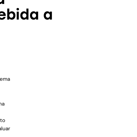
ebida a
lema
na
rto
aluar