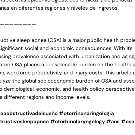
arias en diferentes regiones y niveles de ingresos.
—————————
uctive sleep apnea (OSA) is a major public health prob
significant social and economic consequences. With its
asing prevalence associated with urbanization and aging
ated OSA places a considerable burden on the healthc
m, workforce productivity, and injury costs. This article 
alyze the global socioeconomic burden of OSA and ass
pidemiological, economic, and health policy perspectiv
s different regions and income levels.
eaobstructivadelsueño
#otorrinonaringologia
tructivesleepapnea
#otorhinolaryngology
#aos
#osa