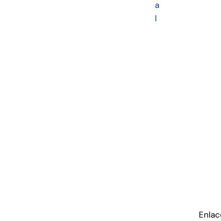
a
l
Enlac