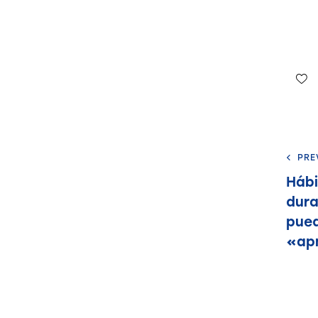
PRE
Háb
dura
pued
«ap