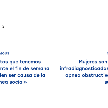
0
VIOUS
itos que tenemos
Mujeres so
nte el fin de semana
infradiagnosticada
en ser causa de la
apnea obstructiv
nea social»
s