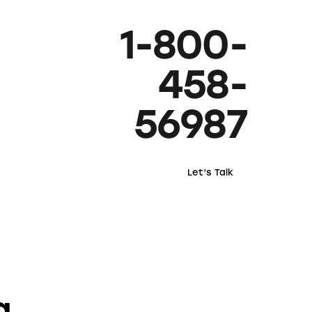
1-800-
458-
56987
Let’s Talk
a