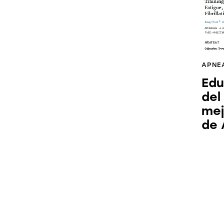
APNEA
Edu
del
mej
de