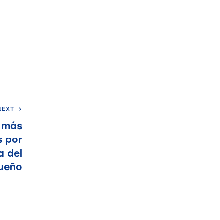
NEXT
n más
s por
a del
ueño