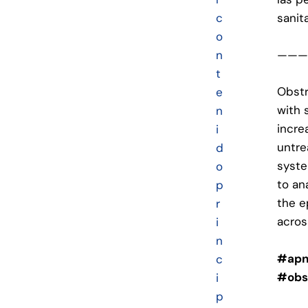
c
sanit
o
——
n
t
Obstr
e
with 
n
incre
i
untre
d
syste
o
to an
p
the e
r
acros
i
n
#apn
c
#obs
i
p