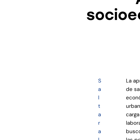
socioe
S
La ap
a
de sa
l
econó
t
urban
a
carga
r
labor
a
busco
l
las p