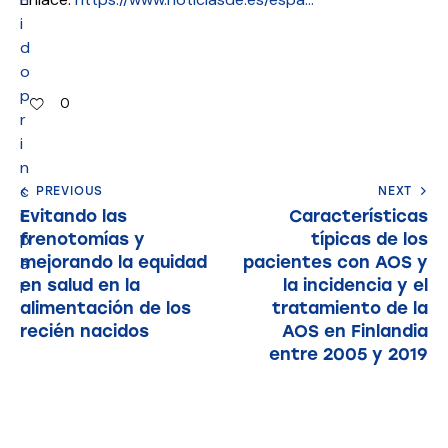
i
d
o
p
0
r
i
n
c
PREVIOUS
NEXT
i
Evitando las
Características
frenotomías y
típicas de los
p
mejorando la equidad
pacientes con AOS y
a
en salud en la
la incidencia y el
l
alimentación de los
tratamiento de la
recién nacidos
AOS en Finlandia
entre 2005 y 2019