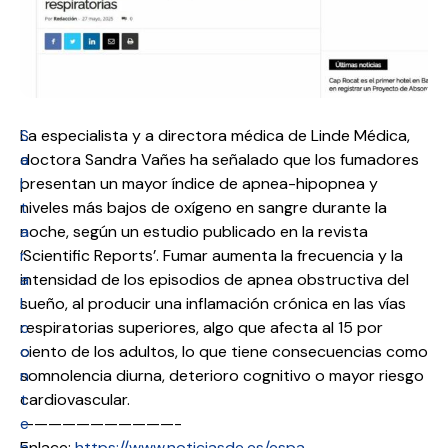
S
La especialista y a directora médica de Linde Médica,
a
doctora Sandra Vañes ha señalado que los fumadores
l
presentan un mayor índice de apnea-hipopnea y
t
niveles más bajos de oxígeno en sangre durante la
a
noche, según un estudio publicado en la revista
r
‘Scientific Reports’. Fumar aumenta la frecuencia y la
a
intensidad de los episodios de apnea obstructiva del
l
sueño, al producir una inflamación crónica en las vías
c
respiratorias superiores, algo que afecta al 15 por
o
ciento de los adultos, lo que tiene consecuencias como
n
somnolencia diurna, deterioro cognitivo o mayor riesgo
t
cardiovascular.
e
———————————-
n
Enlace:
https://www.noticiasde.es/espa…