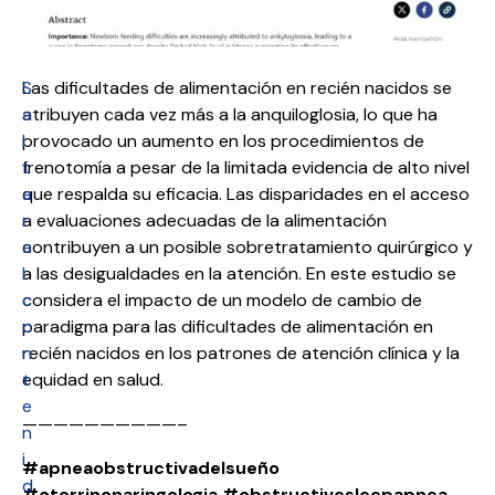
S
Las dificultades de alimentación en recién nacidos se
a
atribuyen cada vez más a la anquiloglosia, lo que ha
l
provocado un aumento en los procedimientos de
t
frenotomía a pesar de la limitada evidencia de alto nivel
a
que respalda su eficacia. Las disparidades en el acceso
r
a evaluaciones adecuadas de la alimentación
a
contribuyen a un posible sobretratamiento quirúrgico y
l
a las desigualdades en la atención. En este estudio se
c
considera el impacto de un modelo de cambio de
o
paradigma para las dificultades de alimentación en
n
recién nacidos en los patrones de atención clínica y la
t
equidad en salud.
e
——————————–
n
i
#apneaobstructivadelsueño
d
#otorrinonaringologia
#obstructivesleepapnea