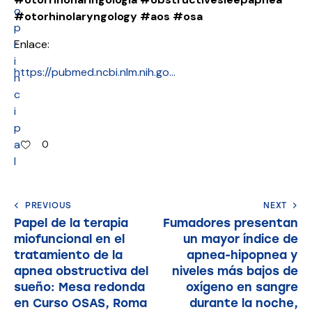
o
#otorhinolaryngology
#aos
#osa
p
r
Enlace:
i
https://pubmed.ncbi.nlm.nih.go…
n
c
i
p
a
0
l
PREVIOUS
NEXT
Papel de la terapia
Fumadores presentan
miofuncional en el
un mayor índice de
tratamiento de la
apnea-hipopnea y
apnea obstructiva del
niveles más bajos de
sueño: Mesa redonda
oxígeno en sangre
en Curso OSAS, Roma
durante la noche,