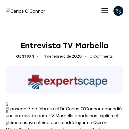
ÚLTIMOS AVANCES
Entrevista TV Marbella
14 de febrero de 2020
0
Comments
GESTION
S
El pasado 7 de febrero el Dr Carlos O´Connor concedió
a
una entrevista para TV Marbella donde nos explica el
l
último ensayo clínico que tendrá lugar en Quirón
t