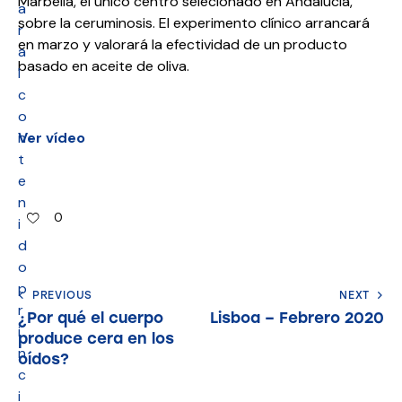
Márbella, el único centro selecionado en Andalucía,
a
sobre la ceruminosis. El experimento clínico arrancará
r
en marzo y valorará la efectividad de un producto
a
basado en aceite de oliva.
l
c
o
n
Ver vídeo
t
e
n
0
i
d
o
p
PREVIOUS
NEXT
r
¿Por qué el cuerpo
Lisboa – Febrero 2020
i
produce cera en los
n
oídos?
c
i