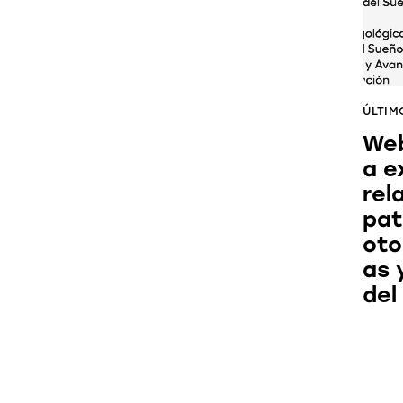
ÚLTIM
Web
a e
rel
pat
oto
as 
del