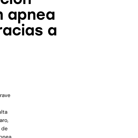
n apnea
racias a
grave
lta
aro,
s de
apnea