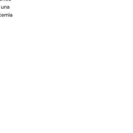
a una
 temía