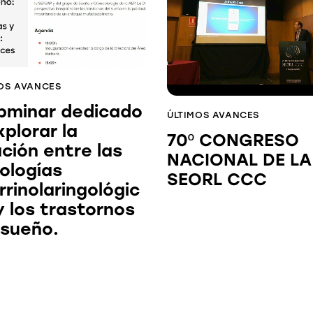
OS AVANCES
minar dedicado
ÚLTIMOS AVANCES
xplorar la
70º CONGRESO
ación entre las
NACIONAL DE LA
ologías
SEORL CCC
rrinolaringológic
y los trastornos
 sueño.