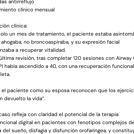
as antirreflujo
miento clínico mensual
ción clínica:
solo un mes de tratamiento, el paciente estaba asintomá
 ahogaba, no broncoaspiraba, y su expresión facial
zaba a recuperar vitalidad.
 última revisión, tras completar 120 sesiones con Airway
PI había ascendido a 40, con una recuperación funciona
eta.
 el paciente como su esposa reconocen que los ejercic
an devuelto la vida”.
caso refleja con claridad el potencial de la terapia
ncional digital en pacientes con fenotipos complejos d
 del sueño, disfagia y disfunción orofaríngea, y constitu