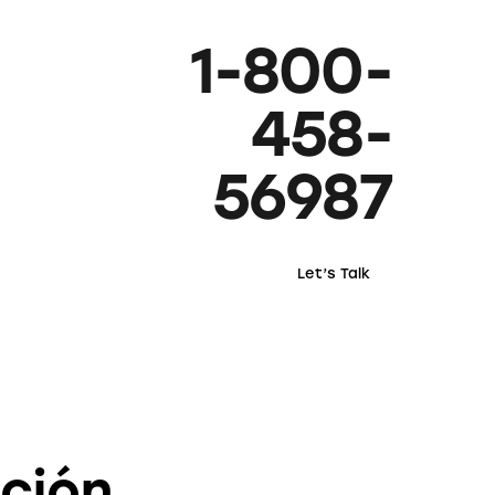
1-800-
458-
56987
Let’s Talk
ación