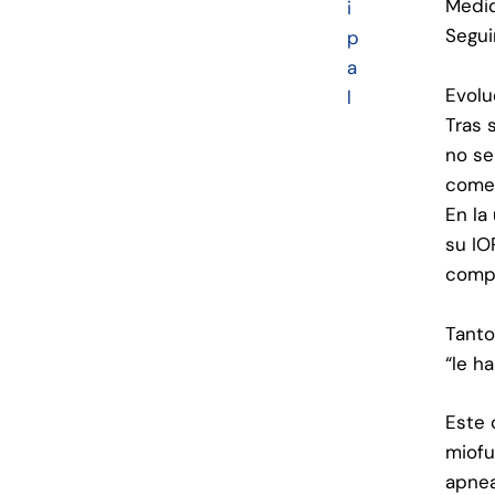
Medid
i
Segui
p
a
Evolu
l
Tras 
no se
comen
En la
su IO
compl
Tanto
“le h
Este 
miofu
apnea