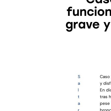
funcio
grave y
S
Caso 
a
y dis
l
En di
t
tras 
a
pese 
r
bronc