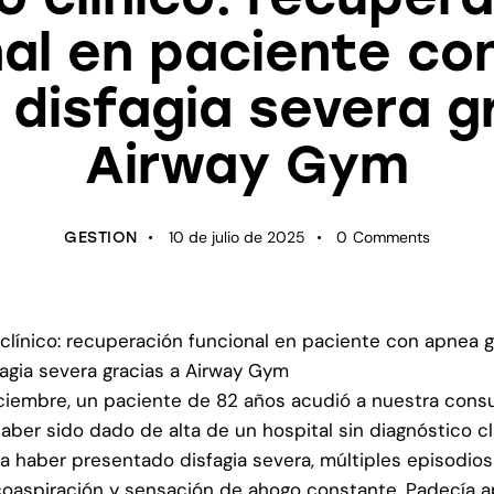
nal en paciente co
 disfagia severa g
Airway Gym
10 de julio de 2025
0
Comments
GESTION
clínico: recuperación funcional en paciente con apnea 
fagia severa gracias a Airway Gym
ciembre, un paciente de 82 años acudió a nuestra consu
haber sido dado de alta de un hospital sin diagnóstico cl
a haber presentado disfagia severa, múltiples episodio
oaspiración y sensación de ahogo constante. Padecía 