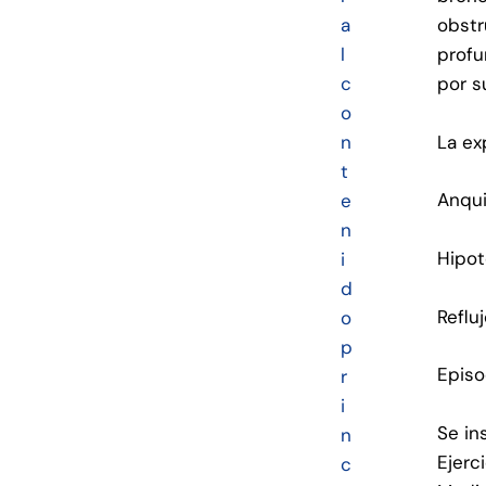
a
obstr
l
profu
c
por s
o
La ex
n
t
Anqui
e
n
Hipot
i
d
Reflu
o
p
Episo
r
i
Se in
n
Ejerc
c