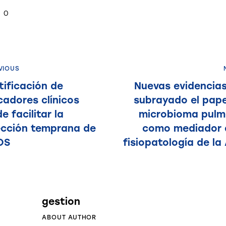
0
VIOUS
tificación de
Nuevas evidencia
adores clínicos
subrayado el pape
e facilitar la
microbioma pulm
ección temprana de
como mediador 
OS
fisiopatología de la
gestion
ABOUT AUTHOR