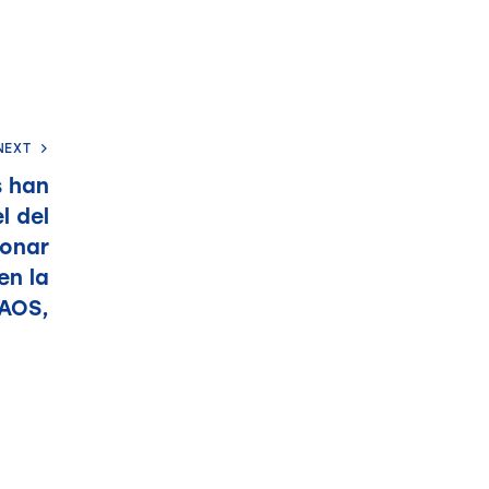
NEXT
s han
l del
onar
en la
 AOS,