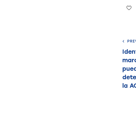
PRE
Iden
marc
pued
det
la A