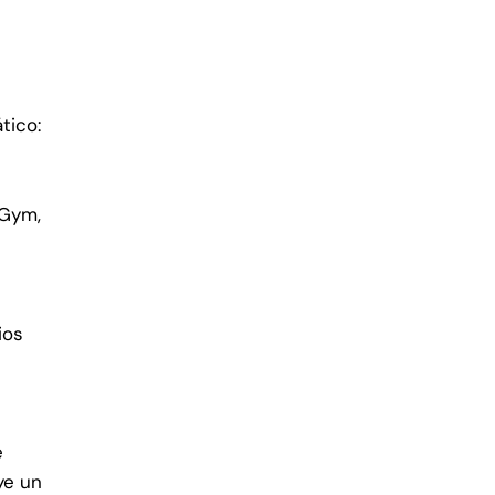
tico:
 Gym,
l
ios
e
ye un