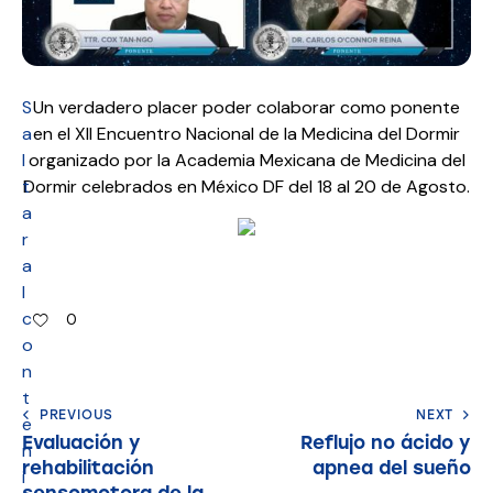
S
Un verdadero placer poder colaborar como ponente
a
en el XII Encuentro Nacional de la Medicina del Dormir
l
organizado por la Academia Mexicana de Medicina del
t
Dormir celebrados en México DF del 18 al 20 de Agosto.
a
r
a
l
c
0
o
n
t
PREVIOUS
NEXT
e
Evaluación y
Reflujo no ácido y
n
rehabilitación
apnea del sueño
i
sensomotora de la