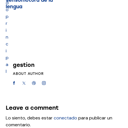
d
lengua
o
p
r
i
n
c
i
p
a
gestion
l
ABOUT AUTHOR
Leave a comment
Lo siento, debes estar
conectado
para publicar un
comentario.