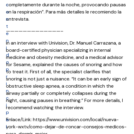
c
completamente durante la noche, provocando pausas
o
en la respiración”. Para más detalles le recomiendo la
n
entrevista.
t
—————————————–
e
n
In an interview with Univision, Dr. Manuel Carrazana, a
i
board-certified physician specializing in internal
d
medicine and obesity medicine, and a medical advisor
o
for Sesame, explained the causes of snoring and how
p
to treat it. First of all, the specialist clarifies that
r
snoring is not just a nuisance. “It can be an early sign of
i
obstructive sleep apnea, a condition in which the
n
airway partially or completely collapses during the
c
night, causing pauses in breathing.” For more details, I
i
recommend watching the interview.
p
a
Enlace/Link: https://www.univision.com/local/nueva-
l
york-wxtv/como-dejar-de-roncar-consejos-medicos-
para-dormir-mejor