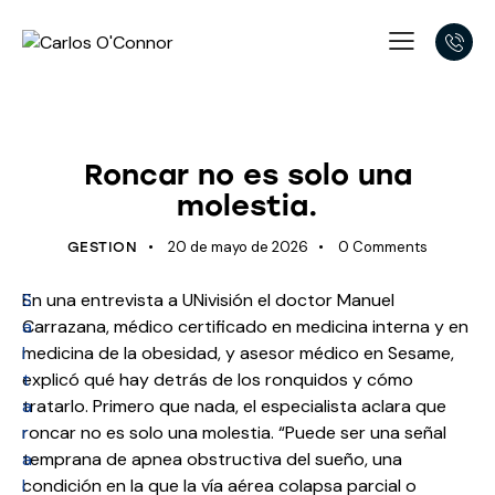
UNCATEGORIZED
Roncar no es solo una
molestia.
20 de mayo de 2026
0
Comments
GESTION
S
En una entrevista a UNivisión el doctor Manuel
a
Carrazana, médico certificado en medicina interna y en
l
medicina de la obesidad, y asesor médico en Sesame,
t
explicó qué hay detrás de los ronquidos y cómo
a
tratarlo. Primero que nada, el especialista aclara que
r
roncar no es solo una molestia. “Puede ser una señal
a
temprana de apnea obstructiva del sueño, una
l
condición en la que la vía aérea colapsa parcial o