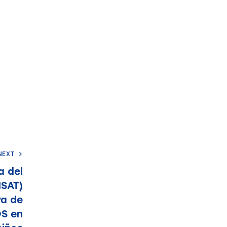
NEXT
a del
HSAT)
va de
OS en