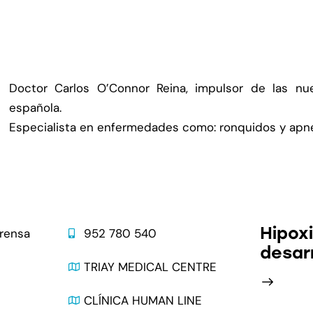
Doctor Carlos O’Connor Reina, impulsor de las nuev
española.
Especialista en enfermedades como: ronquidos y apnea 
Contacto
Última
Hipox
prensa
952 780 540
desarr
s
TRIAY MEDICAL CENTRE
CLÍNICA HUMAN LINE