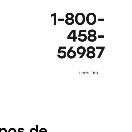
1-800-
458-
56987
Let’s Talk
ipos de