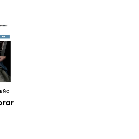
UEÑO
orar