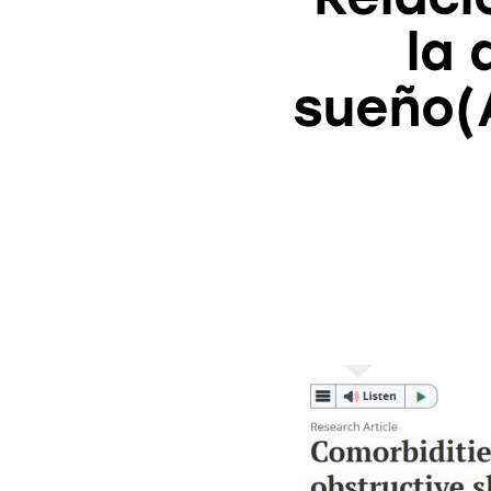
la 
sueño(