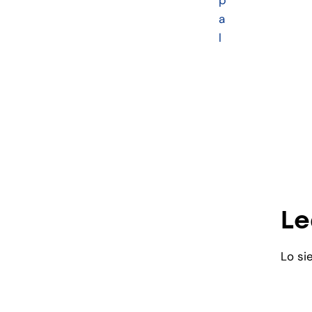
p
a
l
Le
Lo si