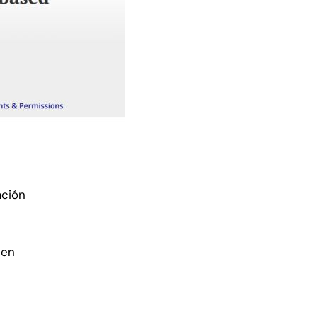
ación
ben