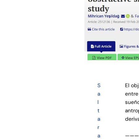
S
El ob
a
entre
l
sueño
t
antro
a
deriv
r
——
a