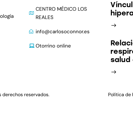
Víncul
CENTRO MÉDICO LOS
hiper
ología
REALES
info@carlosoconnor.es
Relaci
Otorrino online
respir
salud
s derechos reservados.
Política de