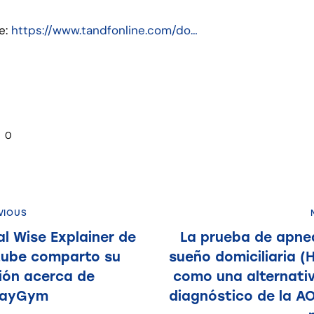
e:
https://www.tandfonline.com/do…
0
VIOUS
l Wise Explainer de
La prueba de apne
tube comparto su
sueño domiciliaria (
ión acerca de
como una alternati
wayGym
diagnóstico de la A