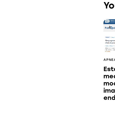
Yo
APNEA
Est
med
mod
ima
end