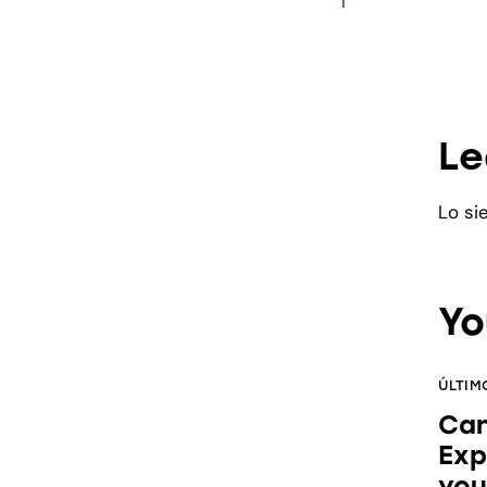
l
Le
Lo si
Yo
ÚLTIM
Can
Exp
you