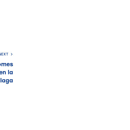
NEXT
romes
en la
álaga