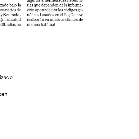
lizado
cen