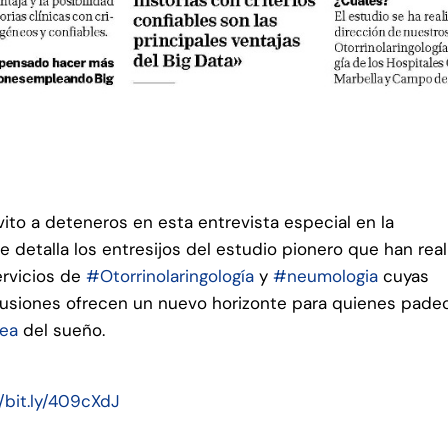
vito a deteneros en esta entrevista especial en la
e detalla los entresijos del estudio pionero que han rea
ervicios de
#Otorrinolaringología
y
#neumologia
cuyas
usiones ofrecen un nuevo horizonte para quienes pade
ea
del sueño.
//bit.ly/409cXdJ