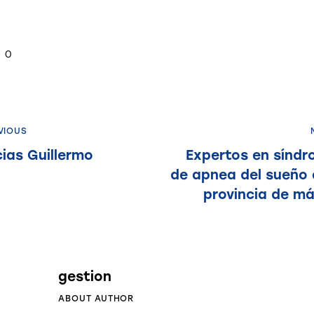
0
VIOUS
ias Guillermo
Expertos en sínd
de apnea del sueño 
provincia de m
gestion
ABOUT AUTHOR