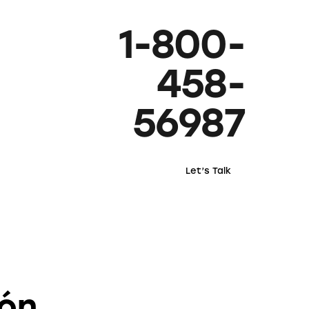
1-800-
458-
56987
Let’s Talk
zón