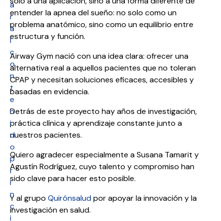
solo a una aplicación, sino a una forma diferente de
a
entender la apnea del sueño: no solo como un
r
problema anatómico, sino como un equilibrio entre
a
estructura y función.
l
c
Airway Gym nació con una idea clara: ofrecer una
o
alternativa real a aquellos pacientes que no toleran
n
CPAP y necesitan soluciones eficaces, accesibles y
t
basadas en evidencia.
e
n
Detrás de este proyecto hay años de investigación,
i
práctica clínica y aprendizaje constante junto a
d
nuestros pacientes.
o
Quiero agradecer especialmente a Susana Tamarit y
p
Agustín Rodríguez, cuyo talento y compromiso han
r
sido clave para hacer esto posible.
i
n
Y al grupo
Quirónsalud
por apoyar la innovación y la
c
investigación en salud.
i