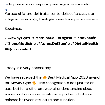
p
Este premio es un impulso para seguir avanzando.
a
Porque el futuro del tratamiento del sueño pasa por
l
integrar tecnología, fisiología y medicina personalizada.
Seguimos.
#AirwayGym
#PremiosSaludDigital
#Innovación
#SleepMedicine
#ApneaDelSueño
#DigitalHealth
#Quirónsalud
——————————-
Today is a very special day.
We have received the
Best Medical App 2026 award
for Airway Gym
. This recognition is not just for an
app, but for a different way of understanding sleep
apnea: not only as an anatomical problem, but as a
balance between structure and function.