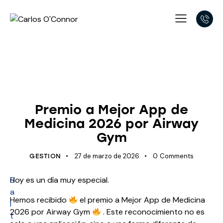
APNEA OBSTRUCTIVA DEL SUEÑO
COLABORACIÓN
FENOTIPO
MIOFUNCIONAL
OTORRINOLARINGOLOGÍA
ÚLTIMOS AVANCES
Premio a Mejor App de
Medicina 2026 por Airway
Gym
27 de marzo de 2026
0
Comments
GESTION
S
Hoy es un día muy especial.
a
Hemos recibido
el premio a Mejor App de Medicina
l
2026 por Airway Gym
. Este reconocimiento no es
t