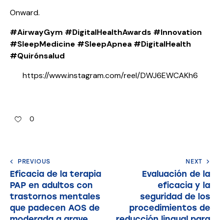
Onward.
#AirwayGym
#DigitalHealthAwards
#Innovation
#SleepMedicine
#SleepApnea
#DigitalHealth
#Quirónsalud
https://www.instagram.com/reel/DWJ6EWCAKh6
0
PREVIOUS
NEXT
Eficacia de la terapia
Evaluación de la
PAP en adultos con
eficacia y la
trastornos mentales
seguridad de los
que padecen AOS de
procedimientos de
moderada a grave
reducción lingual para