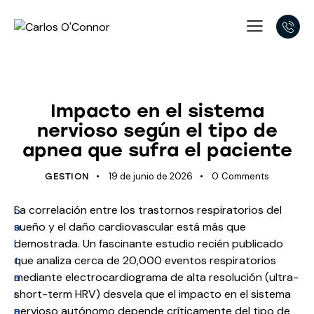
UNCATEGORIZED
Impacto en el sistema
nervioso según el tipo de
apnea que sufra el paciente
19 de junio de 2026
0
Comments
GESTION
S
La correlación entre los trastornos respiratorios del
a
sueño y el daño cardiovascular está más que
l
demostrada. Un fascinante estudio recién publicado
t
que analiza cerca de 20,000 eventos respiratorios
a
mediante electrocardiograma de alta resolución (ultra-
r
short-term HRV) desvela que el impacto en el sistema
a
nervioso autónomo depende críticamente del tipo de