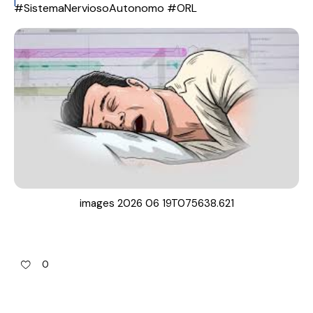
l
#SistemaNerviosoAutonomo #ORL
images 2026 06 19T075638.621
0