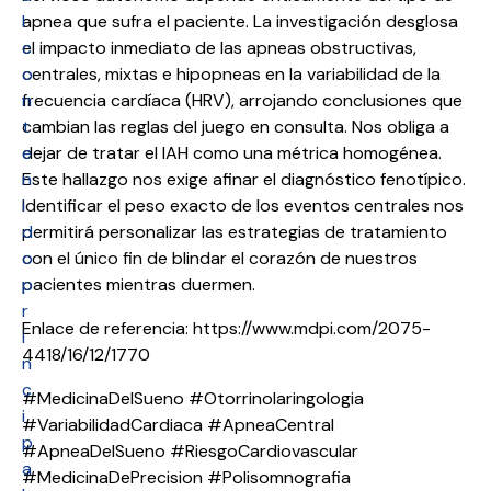
l
apnea que sufra el paciente. La investigación desglosa
c
el impacto inmediato de las apneas obstructivas,
o
centrales, mixtas e hipopneas en la variabilidad de la
n
frecuencia cardíaca (HRV), arrojando conclusiones que
t
cambian las reglas del juego en consulta. Nos obliga a
e
dejar de tratar el IAH como una métrica homogénea.
n
Este hallazgo nos exige afinar el diagnóstico fenotípico.
i
Identificar el peso exacto de los eventos centrales nos
d
permitirá personalizar las estrategias de tratamiento
o
con el único fin de blindar el corazón de nuestros
p
pacientes mientras duermen.
r
Enlace de referencia: https://www.mdpi.com/2075-
i
4418/16/12/1770
n
c
#MedicinaDelSueno #Otorrinolaringologia
i
#VariabilidadCardiaca #ApneaCentral
p
#ApneaDelSueno #RiesgoCardiovascular
a
#MedicinaDePrecision #Polisomnografia