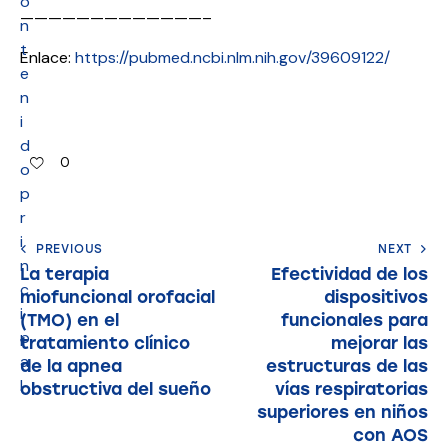
o
—————————————–
n
t
Enlace:
https://pubmed.ncbi.nlm.nih.gov/39609122/
e
n
i
d
0
o
p
r
i
PREVIOUS
NEXT
n
La terapia
Efectividad de los
c
miofuncional orofacial
dispositivos
i
(TMO) en el
funcionales para
p
tratamiento clínico
mejorar las
a
de la apnea
estructuras de las
l
obstructiva del sueño
vías respiratorias
superiores en niños
con AOS