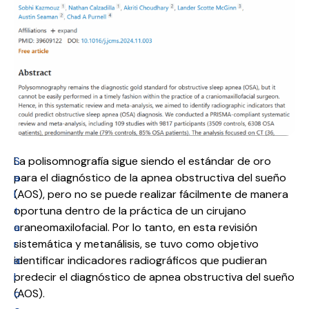
S
La polisomnografía sigue siendo el estándar de oro
a
para el diagnóstico de la apnea obstructiva del sueño
l
(AOS), pero no se puede realizar fácilmente de manera
t
oportuna dentro de la práctica de un cirujano
a
craneomaxilofacial. Por lo tanto, en esta revisión
r
sistemática y metanálisis, se tuvo como objetivo
a
identificar indicadores radiográficos que pudieran
l
predecir el diagnóstico de apnea obstructiva del sueño
c
(AOS).