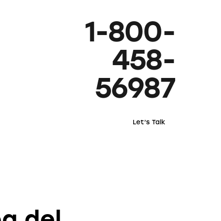
1-800-
458-
56987
Let’s Talk
a del