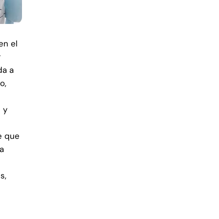
en el
r
da a
o,
 y
e que
da
s,