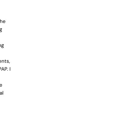
the
g
ng
nts,
AP. I
ve
al
t