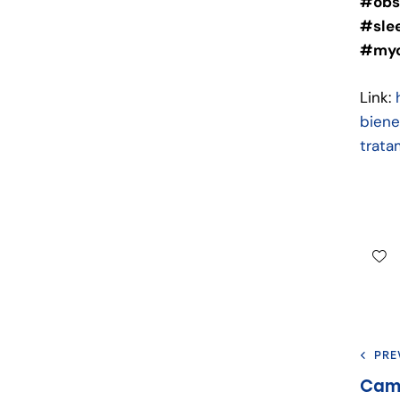
#obs
#sle
#myo
Link:
biene
trata
PRE
Camb