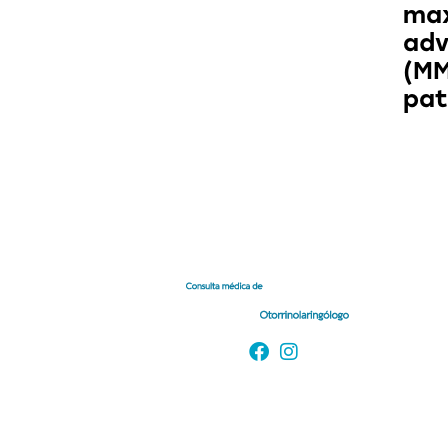
max
ad
(MM
pat
Useful links