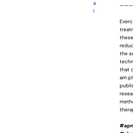
a
———
l
Exerc
treat
these
reduc
the s
techn
that 
am pl
publi
resea
metho
thera
#apn