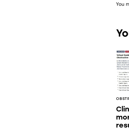
You 
Yo
OBSTR
Cli
mo
res