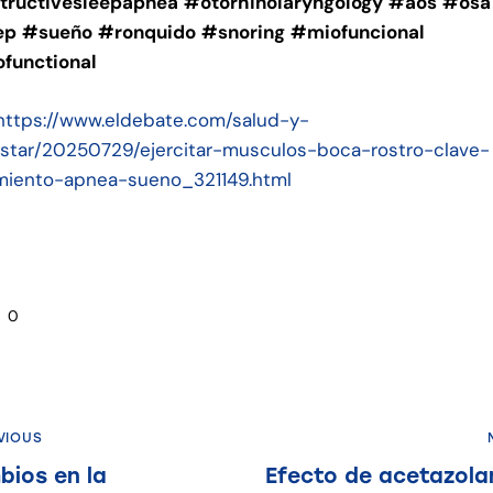
tructivesleepapnea
#otorhinolaryngology
#aos
#osa
ep
#sueño
#ronquido
#snoring
#miofuncional
functional
https://www.eldebate.com/salud-y-
star/20250729/ejercitar-musculos-boca-rostro-clave-
miento-apnea-sueno_321149.html
0
VIOUS
ios en la
Efecto de acetazol