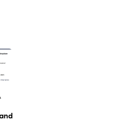
A
 and