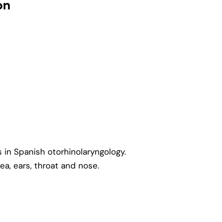
on
 in Spanish otorhinolaryngology.
ea, ears, throat and nose.
t News