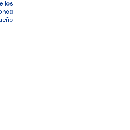
e los
pnea
sueño