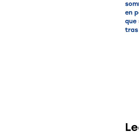
somn
en p
que 
tras
Le