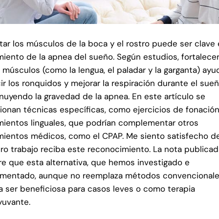
itar los músculos de la boca y el rostro puede ser clave 
miento de la apnea del sueño. Según estudios, fortalece
 músculos (como la lengua, el paladar y la garganta) ayu
ir los ronquidos y mejorar la respiración durante el sueñ
nuyendo la gravedad de la apnea. En este artículo se
onan técnicas específicas, como ejercicios de fonación
ientos linguales, que podrían complementar otros
mientos médicos, como el CPAP. Me siento satisfecho d
ro trabajo reciba este reconocimiento. La nota publica
re que esta alternativa, que hemos investigado e
mentado, aunque no reemplaza métodos convencionale
a ser beneficiosa para casos leves o como terapia
uvante.