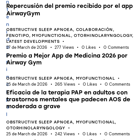
n
Repercusión del premio recibido por el app
t
AirwayGym
e
n
OBSTRUCTIVE SLEEP APNOEA
,
COLABORACIÓN
,
i
FENOTIPO
,
MYOFUNCTIONAL
,
OTORHINOLARYNGOLOGY
,
d
LATEST DEVELOPMENTS
o
27 de March de 2026
277
Views
0
Likes
0
Comments
p
Premio a Mejor App de Medicina 2026 por
r
Airway Gym
i
n
OBSTRUCTIVE SLEEP APNOEA
,
MYOFUNCTIONAL
c
25 de March de 2026
265
Views
0
Likes
0
Comments
i
Eficacia de la terapia PAP en adultos con
p
trastornos mentales que padecen AOS de
moderada a grave
a
l
OBSTRUCTIVE SLEEP APNOEA
,
MYOFUNCTIONAL
,
OTORHINOLARYNGOLOGY
25 de March de 2026
242
Views
0
Likes
0
Comments