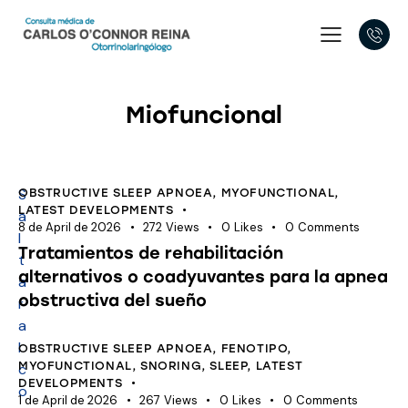
Miofuncional
S
OBSTRUCTIVE SLEEP APNOEA
,
MYOFUNCTIONAL
,
LATEST DEVELOPMENTS
a
8 de April de 2026
272
Views
0
Likes
0
Comments
l
Tratamientos de rehabilitación
t
alternativos o coadyuvantes para la apnea
a
obstructiva del sueño
r
a
l
OBSTRUCTIVE SLEEP APNOEA
,
FENOTIPO
,
MYOFUNCTIONAL
,
SNORING
,
SLEEP
,
LATEST
c
DEVELOPMENTS
o
1 de April de 2026
267
Views
0
Likes
0
Comments