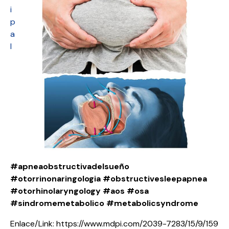
i
p
a
l
#apneaobstructivadelsueño
#otorrinonaringologia
#obstructivesleepapnea
#otorhinolaryngology
#aos
#osa
#sindromemetabolico
#metabolicsyndrome
Enlace/Link: https://www.mdpi.com/2039-7283/15/9/159