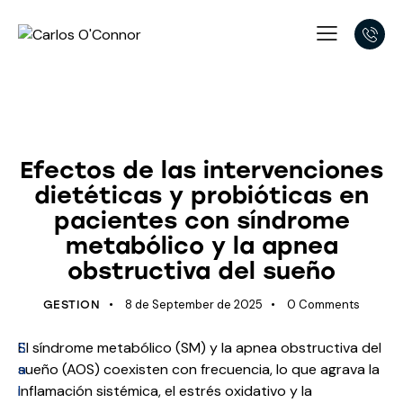
OBSTRUCTIVE SLEEP APNOEA
HYPERTENSION
SNORING
SLEEP
Efectos de las intervenciones
dietéticas y probióticas en
pacientes con síndrome
metabólico y la apnea
obstructiva del sueño
8 de September de 2025
0
Comments
GESTION
S
El síndrome metabólico (SM) y la apnea obstructiva del
a
sueño (AOS) coexisten con frecuencia, lo que agrava la
l
inflamación sistémica, el estrés oxidativo y la