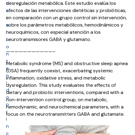
t
desregulación metabólica. Este estudio evalúa los
a
efectos de las intervenciones dietéticas y probióticas,
r
en comparación con un grupo control sin intervención,
a
sobre los parámetros metabólicos, hemodinámicos y
l
neuroquímicos, con especial atención a los
c
neurotransmisores GABA y glutamato.
o
———————————–
n
t
Metabolic syndrome (MS) and obstructive sleep apnea
e
(OSA) frequently coexist, exacerbating systemic
n
inflammation, oxidative stress, and metabolic
i
dysregulation. This study evaluates the effects of
d
dietary and probiotic interventions, compared with a
o
non-intervention control group, on metabolic,
p
hemodynamic, and neurochemical parameters, with a
r
focus on the neurotransmitters GABA and glutamate.
i
n
c