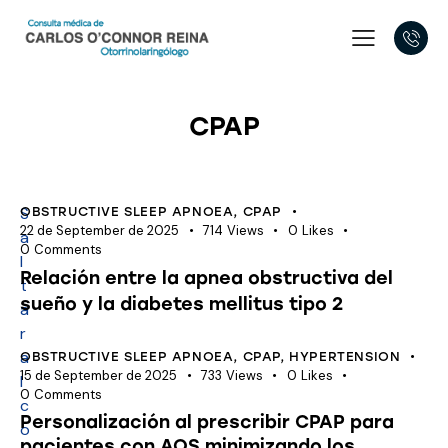
CPAP
S
OBSTRUCTIVE SLEEP APNOEA
,
CPAP
22 de September de 2025
714
Views
0
Likes
a
0
Comments
l
Relación entre la apnea obstructiva del
t
sueño y la diabetes mellitus tipo 2
a
r
a
OBSTRUCTIVE SLEEP APNOEA
,
CPAP
,
HYPERTENSION
15 de September de 2025
733
Views
0
Likes
l
0
Comments
c
Personalización al prescribir CPAP para
o
pacientes con AOS minimizando los