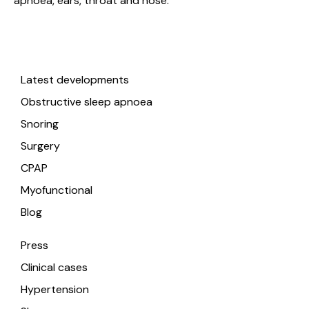
apnoea, ears, throat and nose.
Useful links
Latest developments
Obstructive sleep apnoea
Snoring
Surgery
CPAP
Myofunctional
Blog
Press
Clinical cases
Hypertension