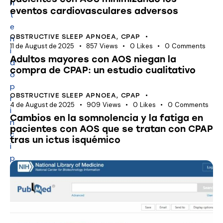
n
eventos cardiovasculares adversos
t
e
OBSTRUCTIVE SLEEP APNOEA
,
CPAP
n
11 de August de 2025
857
Views
0
Likes
0
Comments
i
Adultos mayores con AOS niegan la
d
compra de CPAP: un estudio cualitativo
o
p
OBSTRUCTIVE SLEEP APNOEA
,
CPAP
r
4 de August de 2025
909
Views
0
Likes
0
Comments
i
Cambios en la somnolencia y la fatiga en
n
pacientes con AOS que se tratan con CPAP
c
tras un ictus isquémico
i
p
a
l