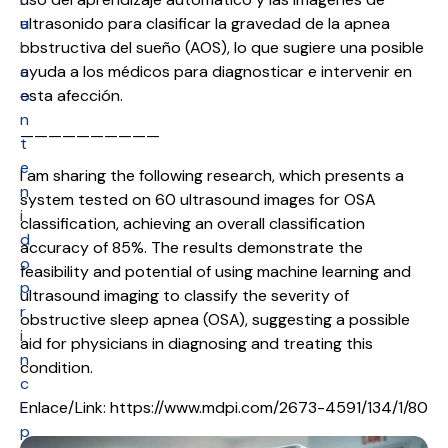
a
ultrasonido para clasificar la gravedad de la apnea
l
obstructiva del sueño (AOS), lo que sugiere una posible
c
ayuda a los médicos para diagnosticar e intervenir en
o
esta afección.
n
——————————
t
e
I am sharing the following research, which presents a
n
system tested on 60 ultrasound images for OSA
i
classification, achieving an overall classification
d
accuracy of 85%. The results demonstrate the
o
feasibility and potential of using machine learning and
p
ultrasound imaging to classify the severity of
r
obstructive sleep apnea (OSA), suggesting a possible
i
aid for physicians in diagnosing and treating this
n
condition.
c
i
Enlace/Link: https://www.mdpi.com/2673-4591/134/1/80
p