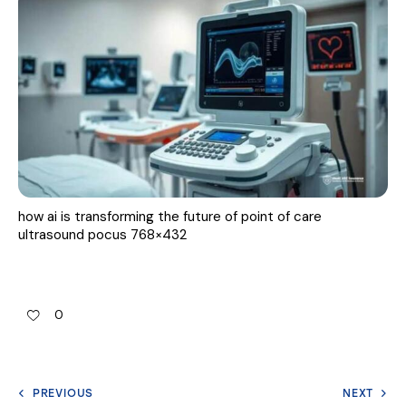
a
l
how ai is transforming the future of point of care
ultrasound pocus 768×432
0
PREVIOUS
NEXT