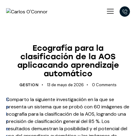
UNCATEGORIZED
Ecografía para la
clasificación de la AOS
aplicacando aprendizaje
automático
13 de mayo de 2026
0
Comments
GESTION
S
Comparto la siguiente investigaciión en la que se
a
presenta un sistema que se probó con 60 imágenes de
l
ecografía para la clasificación de la AOS, logrando una
t
precisión de clasificación general del 85 %. Los
a
resultados demuestran la posibilidad y el potencial del
r
uso del aprendizaje automático y las imágenes de