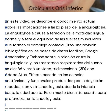
S
En este video, se describe el conocimiento actual
a
sobre las implicaciones a largo plazo de la anquiloglosia.
l
La anquiloglosia causa alteración de la motilidad lingual
t
normal y altera el equilibrio de las fuerzas musculares
a
que forman el complejo orofacial. Tras una revisión
r
bibliográfica en las bases de datos Medline, Google
a
Académico y Embase sobre la relación entre la
l
anquiloglosia y los trastornos respiratorios del sueño,
c
se diseñó y creó un video tridimensional (3D) con
o
Adobe After Effects basado en los cambios
n
anatómicos y funcionales producidos por la deglución
t
repetida, con y sin anquiloglosia, desde la infancia
e
hasta la edad adulta. Es un medio bien interesante para
n
profundizar en la anquiloglosia.
i
——————————————–
d