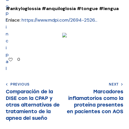
o
#ankyloglossia
#anquiloglosia
#tongue
#lengua
p
r
Enlace:
https://www.mdpi.com/2694-2526…
i
n
c
i
p
0
a
l
PREVIOUS
NEXT
Comparación de la
Marcadores
DISE con la CPAP y
inflamatorios como la
otras alternativas de
proteína presentes
tratamiento de la
en pacientes con AOS
apnea del sueño