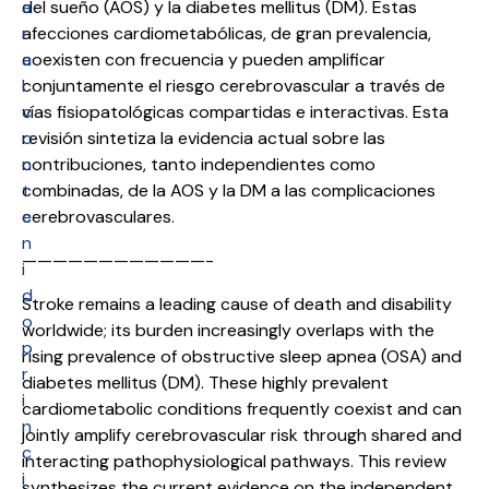
a
del sueño (AOS) y la diabetes mellitus (DM). Estas
r
afecciones cardiometabólicas, de gran prevalencia,
a
coexisten con frecuencia y pueden amplificar
l
conjuntamente el riesgo cerebrovascular a través de
c
vías fisiopatológicas compartidas e interactivas. Esta
o
revisión sintetiza la evidencia actual sobre las
n
contribuciones, tanto independientes como
t
combinadas, de la AOS y la DM a las complicaciones
e
cerebrovasculares.
n
————————————-
i
d
Stroke remains a leading cause of death and disability
o
worldwide; its burden increasingly overlaps with the
p
rising prevalence of obstructive sleep apnea (OSA) and
r
diabetes mellitus (DM). These highly prevalent
i
cardiometabolic conditions frequently coexist and can
n
jointly amplify cerebrovascular risk through shared and
c
interacting pathophysiological pathways. This review
i
synthesizes the current evidence on the independent