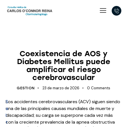
APNEA OBSTRUCTIVA DEL SUEÑO
CARDIOVASCULAR
OBESIDAD
Coexistencia de AOS y
Diabetes Mellitus puede
amplificar el riesgo
cerebrovascular
23 de marzo de 2026
0
Comments
GESTION
S
Los accidentes cerebrovasculares (ACV) siguen siendo
a
una de las principales causas mundiales de muerte y
l
discapacidad; su carga se superpone cada vez más
t
con la creciente prevalencia de la apnea obstructiva