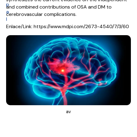
p
and combined contributions of OSA and DM to
a
cerebrovascular complications.
l
Enlace/Link: https://www.mdpi.com/2673-4540/7/3/60
av