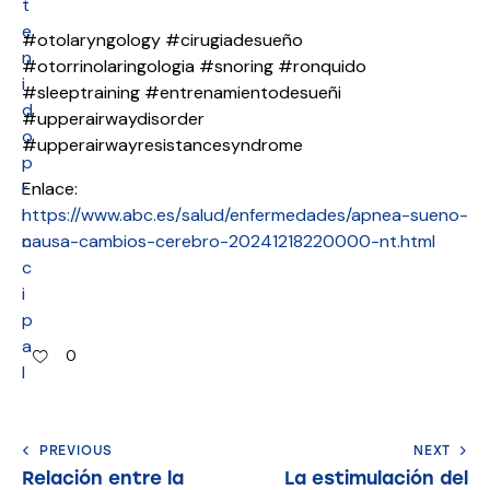
t
e
#otolaryngology #cirugiadesueño
n
#otorrinolaringologia #snoring #ronquido
i
#sleeptraining #entrenamientodesueñi
d
#upperairwaydisorder
o
#upperairwayresistancesyndrome
p
r
Enlace:
i
https://www.abc.es/salud/enfermedades/apnea-sueno-
n
causa-cambios-cerebro-20241218220000-nt.html
c
i
p
a
0
l
PREVIOUS
NEXT
Relación entre la
La estimulación del