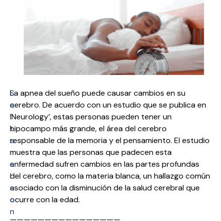
S
La apnea del sueño puede causar cambios en su
a
cerebro. De acuerdo con un estudio que se publica en
l
‘Neurology’, estas personas pueden tener un
t
hipocampo más grande, el área del cerebro
a
responsable de la memoria y el pensamiento. El estudio
r
muestra que las personas que padecen esta
a
enfermedad sufren cambios en las partes profundas
l
del cerebro, como la materia blanca, un hallazgo común
c
asociado con la disminución de la salud cerebral que
o
ocurre con la edad.
n
————————————————