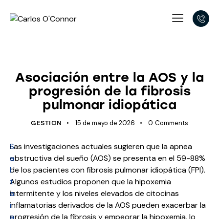
UNCATEGORIZED
Asociación entre la AOS y la
progresión de la fibrosis
pulmonar idiopática
15 de mayo de 2026
0
Comments
GESTION
S
Las investigaciones actuales sugieren que la apnea
a
obstructiva del sueño (AOS) se presenta en el 59-88%
l
de los pacientes con fibrosis pulmonar idiopática (FPI).
t
Algunos estudios proponen que la hipoxemia
a
intermitente y los niveles elevados de citocinas
r
inflamatorias derivados de la AOS pueden exacerbar la
a
progresión de la fibrosis y empeorar la hipoxemia, lo