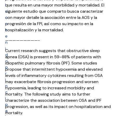
l
que resulta en una mayor morbilidad y mortalidad. El
c
siguiente estudio que comparto busca caracterizar
o
con mayor detalle la asociación entre la AOS y la
n
progresión de la FPI, así como su impacto en la
t
hospitalización y la mortalidad.
e
—————————-
n
i
Current research suggests that obstructive sleep
d
apnea (OSA) is present in 59–88% of patients with
o
idiopathic pulmonary fibrosis (IPF). Some studies
p
propose that intermittent hypoxemia and elevated
r
levels of inflammatory cytokines resulting from OSA
i
may exacerbate fibrosis progression and worsen
n
hypoxemia, leading to increased morbidity and
c
mortality. The following study aims to further
i
characterize the association between OSA and IPF
p
progression, as well as its impact on hospitalization and
a
mortality.