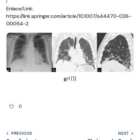
l
Enlace/Link:
https://link.springer.com/article/10.1007/s44470-026-
00054-2
gr1 (1)
0
PREVIOUS
NEXT