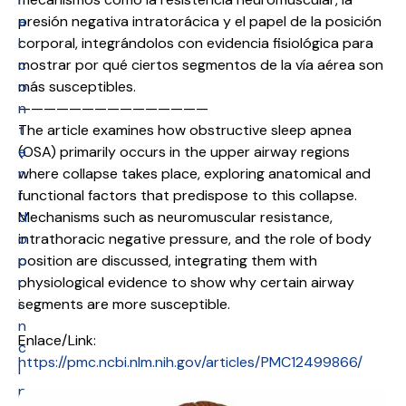
a
presión negativa intratorácica y el papel de la posición
l
corporal, integrándolos con evidencia fisiológica para
c
mostrar por qué ciertos segmentos de la vía aérea son
o
más susceptibles.
n
———————————————
t
The article examines how obstructive sleep apnea
e
(OSA) primarily occurs in the upper airway regions
n
where collapse takes place, exploring anatomical and
i
functional factors that predispose to this collapse.
d
Mechanisms such as neuromuscular resistance,
o
intrathoracic negative pressure, and the role of body
p
position are discussed, integrating them with
r
physiological evidence to show why certain airway
i
segments are more susceptible.
n
Enlace/Link:
c
https://pmc.ncbi.nlm.nih.gov/articles/PMC12499866/
i
p