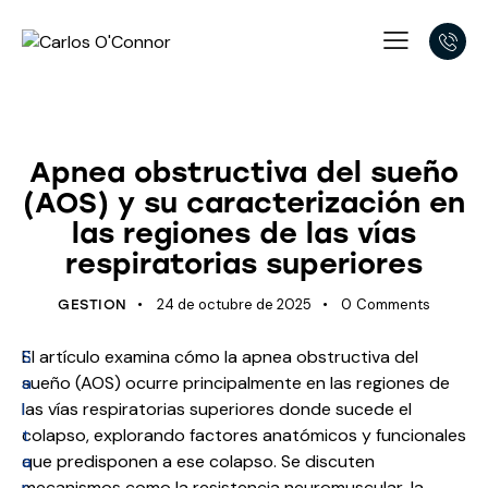
UNCATEGORIZED
Apnea obstructiva del sueño
(AOS) y su caracterización en
las regiones de las vías
respiratorias superiores
24 de octubre de 2025
0
Comments
GESTION
S
El artículo examina cómo la apnea obstructiva del
a
sueño (AOS) ocurre principalmente en las regiones de
l
las vías respiratorias superiores donde sucede el
t
colapso, explorando factores anatómicos y funcionales
a
que predisponen a ese colapso. Se discuten
r
mecanismos como la resistencia neuromuscular, la