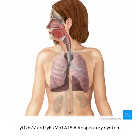
a
l
yGzh777edzyFIxM5TAT8IA Respiratory system