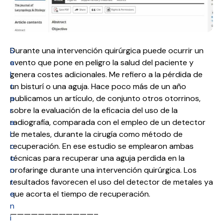
S
Durante una intervención quirúrgica puede ocurrir un
a
evento que pone en peligro la salud del paciente y
l
genera costes adicionales. Me refiero a la pérdida de
t
un bisturí o una aguja. Hace poco más de un año
a
publicamos un artículo, de conjunto otros otorrinos,
r
sobre la evaluación de la eficacia del uso de la
a
radiografía, comparada con el empleo de un detector
l
de metales, durante la cirugía como método de
c
recuperación. En ese estudio se emplearon ambas
o
técnicas para recuperar una aguja perdida en la
n
orofaringe durante una intervención quirúrgica. Los
t
resultados favorecen el uso del detector de metales ya
e
que acorta el tiempo de recuperación.
n
————————————–
i