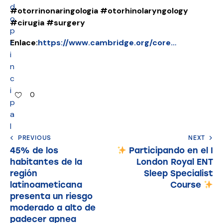
d
#otorrinonaringologia
#otorhinolaryngology
o
#cirugia
#surgery
p
r
Enlace:
https://www.cambridge.org/core…
i
n
c
i
0
p
a
l
PREVIOUS
NEXT
45% de los
Participando en el I
habitantes de la
London Royal ENT
región
Sleep Specialist
latinoameticana
Course
presenta un riesgo
moderado a alto de
padecer apnea