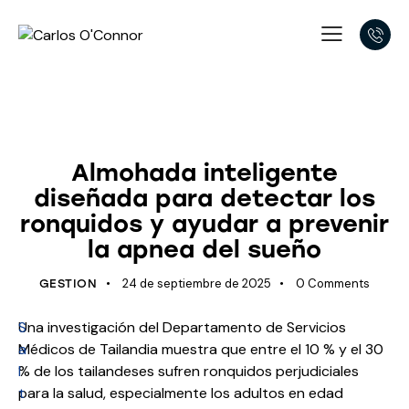
APNEA OBSTRUCTIVA DEL SUEÑO
SUEÑO
ÚLTIMOS AVANCES
Almohada inteligente
diseñada para detectar los
ronquidos y ayudar a prevenir
la apnea del sueño
24 de septiembre de 2025
0
Comments
GESTION
S
Una investigación del Departamento de Servicios
a
Médicos de Tailandia muestra que entre el 10 % y el 30
l
% de los tailandeses sufren ronquidos perjudiciales
t
para la salud, especialmente los adultos en edad