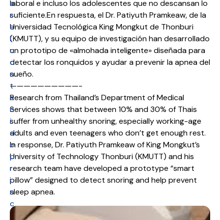
a
laboral e incluso los adolescentes que no descansan lo
r
suficiente.En respuesta, el Dr. Patiyuth Pramkeaw, de la
a
Universidad Tecnológica King Mongkut de Thonburi
l
(KMUTT), y su equipo de investigación han desarrollado
c
un prototipo de «almohada inteligente» diseñada para
o
detectar los ronquidos y ayudar a prevenir la apnea del
n
sueño.
t
——————————-
e
Research from Thailand’s Department of Medical
n
Services shows that between 10% and 30% of Thais
i
suffer from unhealthy snoring, especially working-age
d
adults and even teenagers who don’t get enough rest.
o
In response, Dr. Patiyuth Pramkeaw of King Mongkut’s
p
University of Technology Thonburi (KMUTT) and his
r
research team have developed a prototype “smart
i
pillow” designed to detect snoring and help prevent
n
sleep apnea.
c
i