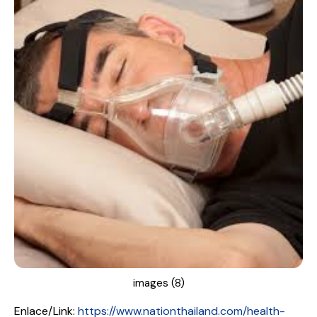
p
a
l
images (8)
Enlace/Link:
https://www.nationthailand.com/health-