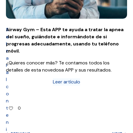
S
Airway Gym – Esta APP
te ayuda a tratar la apnea
a
del sueño
, guiándote e informándote de si
l
progresas adecuadamente, usando tu teléfono
t
móvil.
a
¿Quieres conocer más? Te contamos todos los
r
detalles de esta novedosa APP y sus resultados.
a
l
Leer artículo
c
o
n
t
0
e
n
i