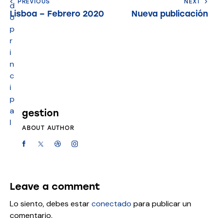
PREVIOUS
NEXT
d
Lisboa – Febrero 2020
Nueva publicación
o
p
r
i
n
c
i
p
a
gestion
l
ABOUT AUTHOR
Leave a comment
Lo siento, debes estar
conectado
para publicar un
comentario.