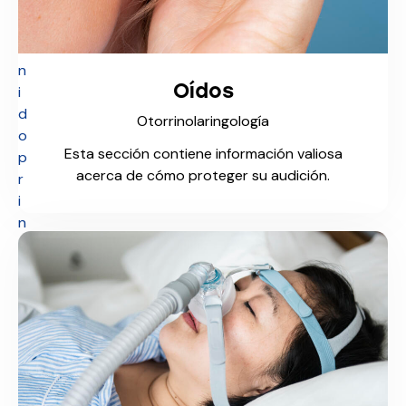
n
t
e
n
Oídos
i
d
Otorrinolaringología
o
Esta sección contiene información valiosa
p
acerca de cómo proteger su audición.
r
i
n
c
i
p
a
l