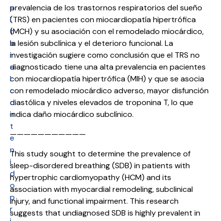
a
prevalencia de los trastornos respiratorios del sueño
l
(TRS) en pacientes con miocardiopatía hipertrófica
t
(MCH) y su asociación con el remodelado miocárdico,
a
la lesión subclínica y el deterioro funcional. La
r
investigación sugiere como conclusión que el TRS no
a
diagnosticado tiene una alta prevalencia en pacientes
l
con miocardiopatía hipertrófica (MIH) y que se asocia
c
con remodelado miocárdico adverso, mayor disfunción
o
diastólica y niveles elevados de troponina T, lo que
n
indica daño miocárdico subclínico.
t
———————————
e
n
This study sought to determine the prevalence of
i
sleep-disordered breathing (SDB) in patients with
d
hypertrophic cardiomyopathy (HCM) and its
o
association with myocardial remodeling, subclinical
p
injury, and functional impairment. This research
r
suggests that undiagnosed SDB is highly prevalent in
i