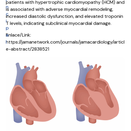
patients with hypertrophic cardiomyopathy (HCM) and
n
is associated with adverse myocardial remodeling,
c
increased diastolic dysfunction, and elevated troponin
i
T levels, indicating subclinical myocardial damage.
p
a
Enlace/Link:
l
https://jamanetwork.com/journals/jamacardiology/articl
e-abstract/2838521